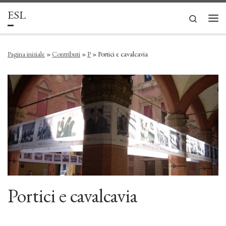
ESL
Passa al contenuto
Search
Men
Pagina iniziale
»
Contributi
»
P
»
Portici e cavalcavia
Portici e cavalcavia