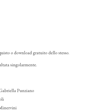
uisto o download gratuito dello stesso.
sultata singolarmente.
 Gabriella Punziano
oli
Minervini