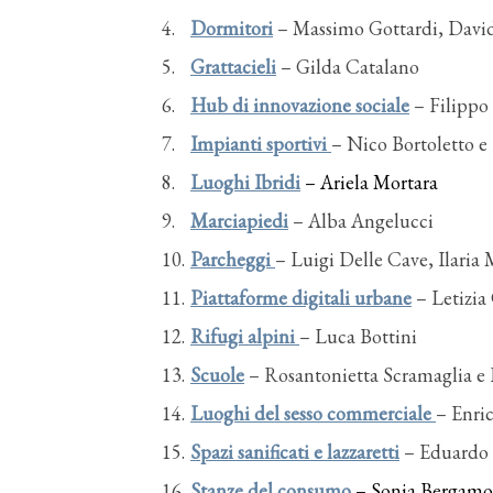
Dormitori
– Massimo Gottardi, David 
Grattacieli
– Gilda Catalano
Hub di innovazione sociale
– Filippo
Impianti sportivi
– Nico Bortoletto e
Luoghi Ibridi
– Ariela Mortara
Marciapiedi
– Alba Angelucci
Parcheggi
– Luigi Delle Cave, Ilaria
Piattaforme digitali urbane
– Letizia
Rifugi alpini
– Luca Bottini
Scuole
– Rosantonietta Scramaglia e 
Luoghi del sesso commerciale
– Enric
Spazi sanificati e lazzaretti
– Eduardo 
Stanze del consumo
– Sonia Bergamo 