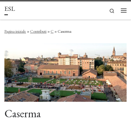
ESL
Passa al contenuto
Search
Men
Pagina iniziale
»
Contributi
»
C
»
Caserma
Caserma