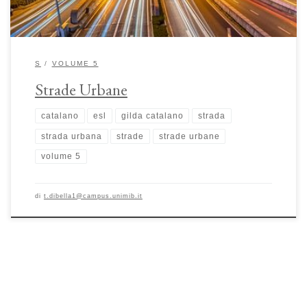
S
VOLUME 5
Strade Urbane
catalano
esl
gilda catalano
strada
strada urbana
strade
strade urbane
volume 5
di
t.dibella1@campus.unimib.it