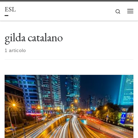
ESL
Passa al contenuto
Search
Men
gilda catalano
1 articolo
Strade urbane, luoghi pubblici e collettivi di Gilda Catalano La Terra è
un memorandum di firme stradali in costante autoaggiornamento. Non
solo la terra ha i suoi selciati, ma anche l’aria e il mare. Di estuario in
estuario, ad esempio, il mare è un corridoio aperto – come la Via […]