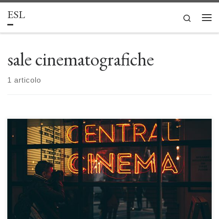
ESL
Passa al contenuto
Search
Men
sale cinematografiche
1 articolo
Una luce nel buio: dalle prime sale cinematografiche ai nuovi spazi di
Luca D’Albis e Rosantonietta Scramaglia Nel saggio si descrive
l’evoluzione delle sale cinematografiche su un piano storico e strutturale.
Esse, infatti, sono state e sono tuttora un luogo di aggregazione e, per
molto tempo, hanno costituito l’ambiente elettivo […]