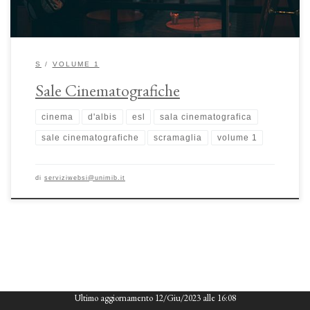
S
VOLUME 1
Sale Cinematografiche
cinema
d'albis
esl
sala cinematografica
sale cinematografiche
scramaglia
volume 1
di
serviziwebsi@unimib.it
Ultimo aggiornamento 12/Giu/2023 alle 16:08