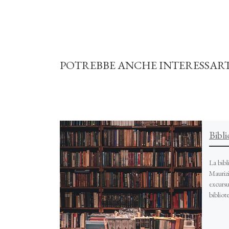
POTREBBE ANCHE INTERESSAR
Bibli
La bibl
Mauriz
excursu
bibliot