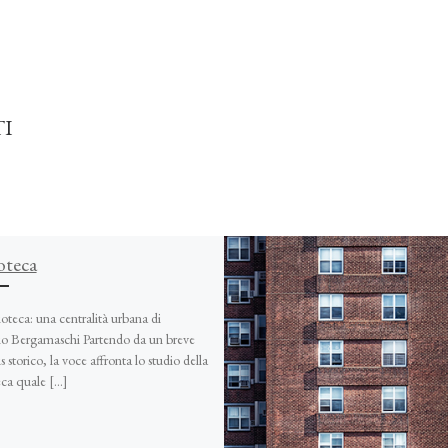
TI
oteca
ioteca: una centralità urbana di
io Bergamaschi Partendo da un breve
s storico, la voce affronta lo studio della
eca quale […]