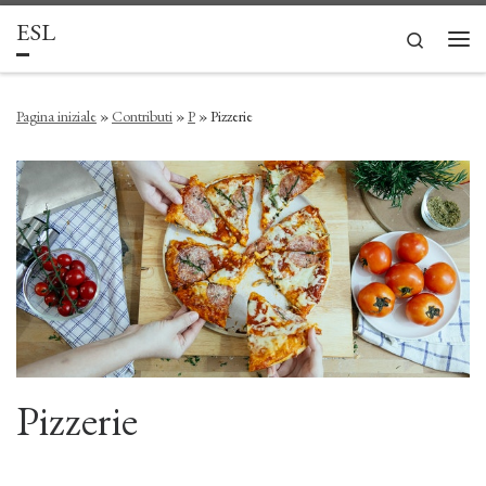
ESL
Passa al contenuto
Search
Men
Pagina iniziale
»
Contributi
»
P
»
Pizzerie
Pizzerie