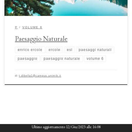
P
VOLUME 6
Paesaggio Naturale
enrico ercole
ercole
esl
paesaggi naturali
paesaggio
paesaggio naturale
volume 6
di
t.dibella1@campus.unimib.it
Ultimo aggiornamento 12/Giu/2023 alle 16:08