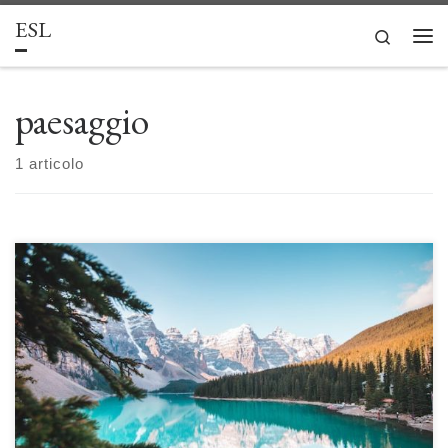
ESL
Passa al contenuto
Search
Men
paesaggio
1 articolo
Il paesaggio naturale: specchio e finestra della società di Enrico Ercole Il
paesaggio naturale, già a partire dall’etimo, rivela una dimensione
sociale. Il secondo paragrafo, dedicato alla prospettiva sociologica,
permette di distinguere i caratteri connotativi del paesaggio naturale, che
si sostanzia in una relazione complessa tra natura e soggetto. Il […]