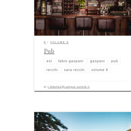
fondamentale nella società britannica. Da luoghi
frequentati principalmente da uomini della classe operaia,
questi esercizi hanno saputo rinnovare e diversificare la
propria immagine, incrementando i servizi offerti […]
P
VOLUME 6
Pub
esl
fabio gaspani
gaspani
pub
recchi
sara recchi
volume 6
di
t.dibella1@campus.unimib.it
Il paesaggio naturale: specchio e finestra della società di