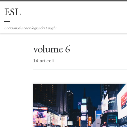
ESL
Passa al contenuto
Enciclopedia Sociologica dei Luoghi
volume 6
14 articoli
Le vie dello shopping: dagli antecedenti storici antichi e
moderni alle città globali nella società contemporanea
di Annalisa Dordoni Le vie dello shopping sono il punto di
arrivo di un’evoluzione dei luoghi urbani dedicati al
commercio, prima, e al consumo, poi. Oggi cuori pulsanti
delle città metropolitane e globali contemporanee, trovano