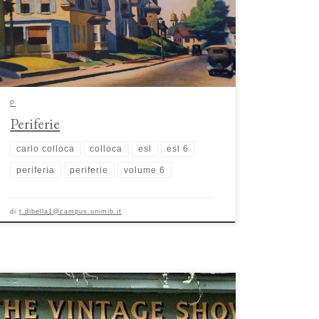
della modernità urbanistica e architettonica che deve
rispondere, innanzitutto, all’esigenza di fornire alloggi a
basso costo alle masse crescenti di operai che si insediano in
città, soprattutto in prossimità […]
P
Periferie
carlo colloca
colloca
esl
esl 6
periferia
periferie
volume 6
di
t.dibella1@campus.unimib.it
Negozi Vintage: portali temporali tra recupero del passato e