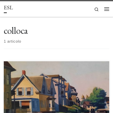
ESL
Passa al contenuto
Search
Men
colloca
1 articolo
Periferie e progettazione del territorio: dall’omogeneità socio-spaziale alla
condizione di perifericità di Carlo Colloca L’origine delle periferie
coincide con la diffusione della modernità urbanistica e architettonica
che deve rispondere, innanzitutto, all’esigenza di fornire alloggi a basso
costo alle masse crescenti di operai che si insediano in città, soprattutto in
prossimità […]