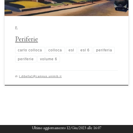
P
Periferie
carlo colloca
colloca
esl
esl 6
periferia
periferie
volume 6
di
t.dibella1@campus.unimib.it
Ultimo aggiornamento 12/Giu/2023 alle 16:07