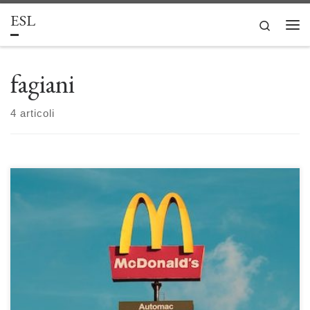
ESL
Passa al contenuto
Search
Men
fagiani
4 articoli
McDonald’s: da fast-food per famiglie a termometro politico di Maria
Luisa Fagiani L’origine di McDonald’s è strettamente legata allo sviluppo
economico della California del Sud e agli investimenti sulle infrastrutture
viarie che l’hanno resa la mecca della “car culture”, favorendo la
diffusione di ristoranti “veloci” posizionati nei pressi dei principali […]