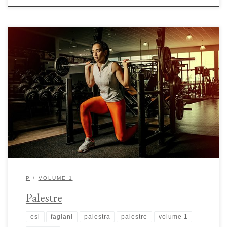
Palestre: tradizione, maschilità e riappropriazione spaziale di Maria Luisa
Fagiani Le origini della palestra risalgono a un’epoca pre-classica, ma è
nella Grecia antica che l’attività fisica e i luoghi ad essa correlati
svolgeranno un ruolo centrale nella vita, nella cultura e nell’ideologia
della “polis”. Dopo l’apogeo dell’età classica, la cura […]
P
VOLUME 1
Palestre
esl
fagiani
palestra
palestre
volume 1