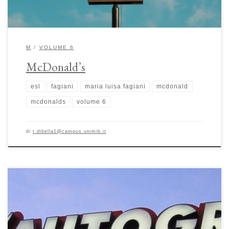
M
VOLUME 6
McDonald’s
esl
fagiani
maria luisa fagiani
mcdonald
mcdonalds
volume 6
di
t.dibella1@campus.unimib.it
Autogrill: da reificazione del “boom” ad avamposto eco-green di Maria
Luisa Fagiani La storia dell’autogrill si intreccia strettamente con quella