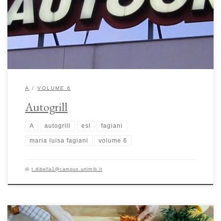
delle trasformazioni socioeconomiche avvenute sul territorio italiano.
Simbolo di innovazioni infrastrutturali e di mutamenti di abitudini e
costumi, l’autogrill si è progressivamente diffuso in tutta la penisola e,
successivamente, oltre […]
A
VOLUME 6
Autogrill
A
autogrill
esl
fagiani
maria luisa fagiani
volume 6
di
t.dibella1@campus.unimib.it