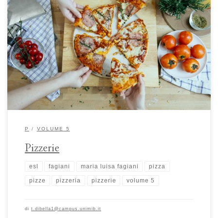
Pizzerie fra tradizione e innovazione: dal cuore di Napoli alla pizzeria
“diffusa” di Maria Luisa Fagiani Le pizzerie nascono nel centro storico
della città di Napoli intorno alla metà del XVIII secolo e si diffondono a
livello globale all’indomani della Seconda Guerra Mondiale, dando vita
a numerosi fenomeni di “glocalizzazione”. […]
P
VOLUME 5
Pizzerie
esl
fagiani
maria luisa fagiani
pizza
pizze
pizzeria
pizzerie
volume 5
di
t.dibella1@campus.unimib.it