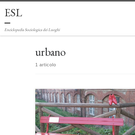
ESL
Passa al contenuto
Enciclopedia Sociologica dei Luoghi
urbano
1 articolo
L’arredo urbano: elementi attivi nello spazio pubblico di
Alfredo Mela L’arredo urbano è un insieme di elementi, più
o meno complessi, presenti nello spazio pubblico, che
facilitano la sua fruizione e contribuiscono alla
conformazione dei luoghi e del paesaggio. Essi si sono
sviluppati in parallelo con l’evoluzione delle funzioni della