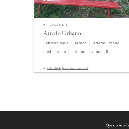
[…]
A
VOLUME 5
Arredo Urbano
alfredo mela
arredo
arredo urbano
esl
mela
urbano
volume 5
di
t.dibella1@campus.unimib.it
Questo sito è 