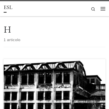
ESL
Passa al contenuto
Search
Men
H
1 articolo
Hub di innovazione sociale: una galassia eterogenea come riflesso di un
concetto controverso di Filippo Borreani Definire in maniera univoca gli
hub di innovazione sociale vuol dire confrontarsi con una locuzione
elusiva che viene utilizzata per descrivere una vasta gamma di attività
portate avanti da attori anche molto diversi tra […]