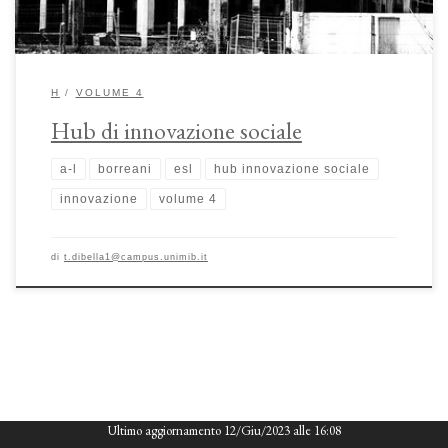
H
VOLUME 4
Hub di innovazione sociale
a-l
borreani
esl
hub innovazione sociale
innovazione
volume 4
di
t.dibella1@campus.unimib.it
Ultimo aggiornamento 12/Giu/2023 alle 16:08