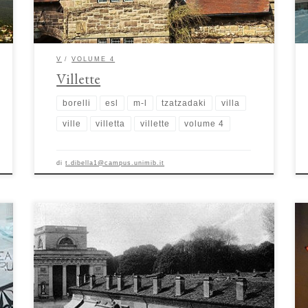
evoluzione stilistica e […]
V
VOLUME 4
Villette
borelli
esl
m-l
tzatzadaki
villa
ville
villetta
villette
volume 4
di
t.dibella1@campus.unimib.it
Spazi sanificati: lebbrosari, lazzaretti e sanatori di Eduardo
Barberis La recente crisi pandemica da Covid-19 spinge gli
studiosi del territorio a riflettere sia sul futuro della città
durante e dopo l’emergenza sanitaria, sia su come le crisi
sanitarie urbane siano state affrontate nel passato. Questo