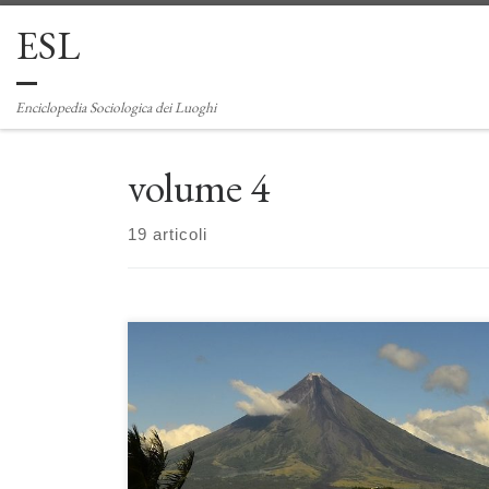
ESL
Passa al contenuto
Enciclopedia Sociologica dei Luoghi
volume 4
19 articoli
Vulcani. Il complesso equilibrio tra fuoco e terra di Ugo
Leone e Anna Maria Zaccaria La presenza di vulcani attivi
è motivo di preoccupazione per le popolazioni. Tuttavia,
tanti non solo scelgono di risiedere alle pendici di vulcani
ma vi ritornano dopo ogni eruzione. Il motivo principale sta