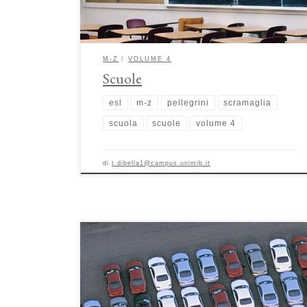
metodi didattici, le interazioni e i ruoli di insegnanti […]
M-Z
VOLUME 4
Scuole
esl
m-z
pellegrini
scramaglia
scuola
scuole
volume 4
di
t.dibella1@campus.unimib.it
Parcheggi. La funzione sociale delle aree di sosta di Luigi
Delle Cave, Ilaria Marotta, Antonino Rapicano I
parcheggi sono uno spazio destinato alla sosta di veicoli,
sito tendenzialmente su suolo impermeabile. Tali aree di