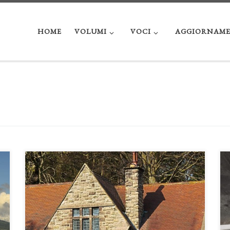
HOME
VOLUMI
VOCI
AGGIORNAME
La villetta: costruzione e decostruzione di unmito di Guido
Borelli e Olga Tzatzadaki La villetta è una tipologia
architettonica residenziale mono o bi-familiare,
generalmente localizzata in ambito extra-urbano.
Considerata oggi uno degli stili abitativi propri del (e più
desiderati dal) ceto medio, la villetta presenta una certa