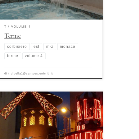
ripercorrere […]
T
VOLUME 4
Terme
corbisiero
esl
m-z
monaco
terme
volume 4
di
t.dibella1@campus.unimib.it
Luoghi del sesso commerciale: i servizi sessuali outdoor e
indoor di Fabio Gaspani e Enrico Petrilli La presente voce
illustra i principali luoghi in cui sono venduti e acquistati
servizi sessuali diretti e indiretti attraverso le dinamiche
sociali e le disparità che soggiaciono a tale fenomeno. Nei