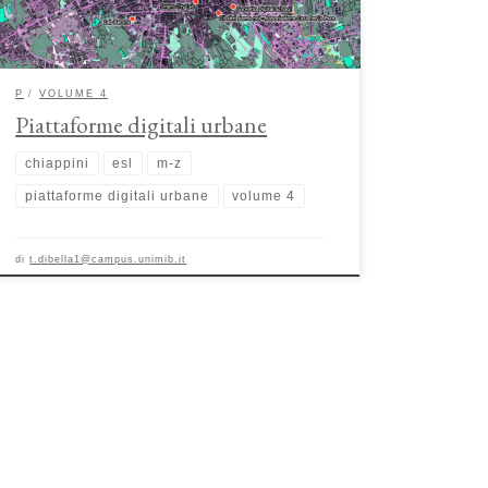
nella sua struttura sociale, viene sintetizzata all’interno […]
P
VOLUME 4
Piattaforme digitali urbane
chiappini
esl
m-z
piattaforme digitali urbane
volume 4
di
t.dibella1@campus.unimib.it