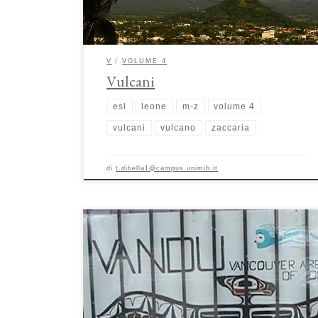
nella eccezionale […]
V
VOLUME 4
Vulcani
esl
leone
m-z
volume 4
vulcani
vulcano
zaccaria
di
t.dibella1@campus.unimib.it
Le stanze del consumo: un luogo sicuro e supervisionato per
l’uso di sostanze illecite di Sonia Bergamo e Enrico Petrilli
Le stanze del consumo (SdC), una delle risposte più
innovative e discusse per la riduzione dei danni droga-
correlati, sono strutture in cui è possibile consumare