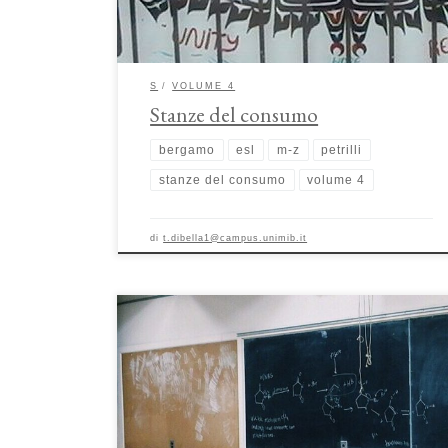
sostanze psicotrope in un ambiente […]
S
VOLUME 4
Stanze del consumo
bergamo
esl
m-z
petrilli
stanze del consumo
volume 4
di
t.dibella1@campus.unimib.it
La scuola italiana: spazi e protagonisti di Laura Pellegri e
Rosantonietta Scramaglia Il saggio tratta dell’evoluzione
degli edifici scolastici in Italia dal XIX° secolo ad oggi. Per
poter comprendere le motivazioni dietro ai mutamenti
strutturali, abbiamo analizzato le politiche dell’educazione, i