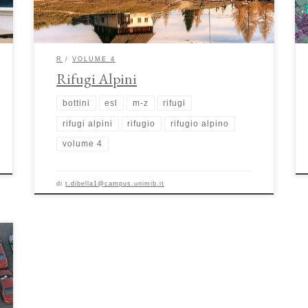
grande sfida sotto il profilo costruttivo, poiché la […]
R
VOLUME 4
Rifugi Alpini
bottini
esl
m-z
rifugi
rifugi alpini
rifugio
rifugio alpino
volume 4
di
t.dibella1@campus.unimib.it