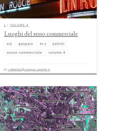
diversi paesi, il […]
L
VOLUME 4
Luoghi del sesso commerciale
esl
gaspani
m-z
petrilli
sesso commerciale
volume 4
di
t.dibella1@campus.unimib.it
Le piattaforme digitali urbane: crowdfunding civico a
Milano di Letizia Chiappini La piattaforma digitale urbana è
uno spazio caratterizzato dalla rappresentazione della città e
dal reperimento delle risorse locali attraverso il medium della
piattaforma digitale. La città, intesa nella sua forma fisica e