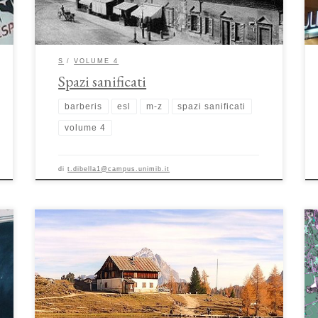
contributo intende fornire una ricognizione […]
S
VOLUME 4
Spazi sanificati
barberis
esl
m-z
spazi sanificati
volume 4
di
t.dibella1@campus.unimib.it
I rifugi alpini. Luoghi di rottura con il sociale, tra
autenticità ed esclusività di Luca Bottini I rifugi alpini
rappresentano una tipologia di luoghi caratterizzati
dall’essere collocati in aree «estreme» dal punto di vista
spaziale. L’ambiente alpino su cui sorgono rappresenta una