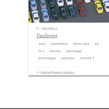
sosta si configurano dunque sia come un intervento
sull’infrastruttura fisica della viabilità sia come infrastruttura
sociale […]
P
VOLUME 4
Parcheggi
auto
autovetture
delle cave
esl
m-z
marotta
parcheggi
parcheggio
rapicano
volume 4
di
t.dibella1@campus.unimib.it