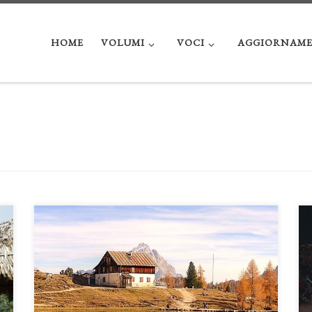
HOME
VOLUMI
VOCI
AGGIORNAME
I rifugi alpini. Luoghi di rottura con il sociale, tra
autenticità ed esclusività di Luca Bottini I rifugi alpini
rappresentano una tipologia di luoghi caratterizzati
dall’essere collocati in aree «estreme» dal punto di vista
spaziale. L’ambiente alpino su cui sorgono rappresenta una