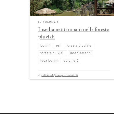
queste minoranze etniche si collocano […]
I
VOLUME 5
Insediamenti umani nelle foreste
pluviali
bottini
esl
foresta pluviale
foreste pluviali
insediamenti
luca bottini
volume 5
di
t.dibella1@campus.unimib.it