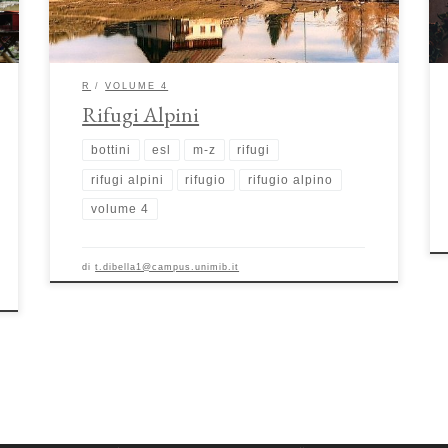
grande sfida sotto il profilo costruttivo, poiché la […]
R
VOLUME 4
Rifugi Alpini
bottini
esl
m-z
rifugi
rifugi alpini
rifugio
rifugio alpino
volume 4
di
t.dibella1@campus.unimib.it