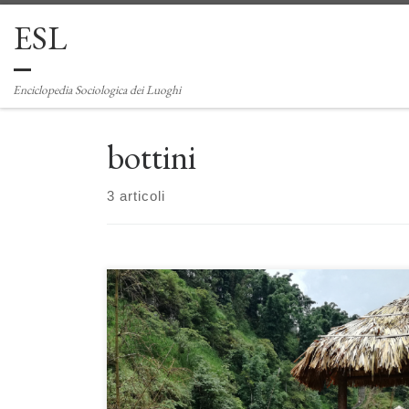
ESL
Passa al contenuto
Enciclopedia Sociologica dei Luoghi
bottini
3 articoli
Gli insediamenti umani nelle foreste pluviali. Il sottile
equilibrio tra conservazione ed integrazione nella società
contemporanea di Luca Bottini I popoli indigeni
rappresentano una parte della popolazione mondiale,
quantificabile in diverse centinaia di milioni di persone,
diffusa prevalentemente tra Asia e America. Una parte di