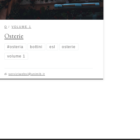
di ristorazione. Rispetto ai tradizionali ristoranti, le […]
O
VOLUME 1
Osterie
#osteria
bottini
esl
osterie
volume 1
di
serviziwebsi@unimib.it