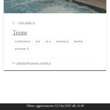
T
VOLUME 4
Terme
corbisiero
esl
m-z
monaco
terme
volume 4
di
t.dibella1@campus.unimib.it
Ultimo aggiornamento 12/Giu/2023 alle 16:08