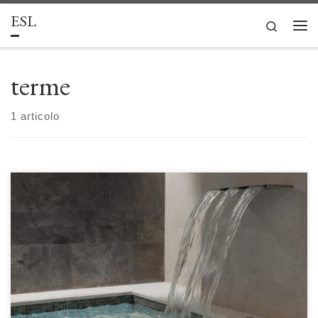
ESL
Passa al contenuto
Search
Men
terme
1 articolo
Terme: luoghi di cura, loisir e turismo di Fabio Corbisiero e Salvatore
Monaco Le terme rappresentano uno dei principali luoghi che, sin
dall’antichità, hanno destato la curiosità e l’interesse degli attori sociali,
tanto da configurarsi, con tempi e modalità differenti, mete privilegiate di
viaggi e turismo. Il contributo intende ripercorrere […]