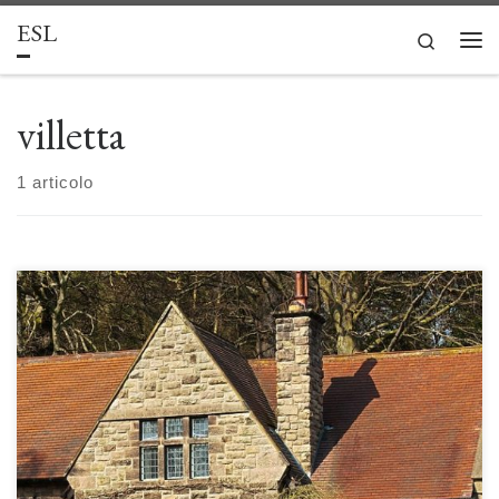
ESL
Passa al contenuto
Search
Men
villetta
1 articolo
La villetta: costruzione e decostruzione di unmito di Guido Borelli e
Olga Tzatzadaki La villetta è una tipologia architettonica residenziale
mono o bi-familiare, generalmente localizzata in ambito extra-urbano.
Considerata oggi uno degli stili abitativi propri del (e più desiderati dal)
ceto medio, la villetta presenta una certa evoluzione stilistica e […]