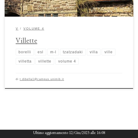
V
VOLUME 4
Villette
borelli
esl
m-l
tzatzadaki
villa
ville
villetta
villette
volume 4
di
t.dibella1@campus.unimib.it
Ultimo aggiornamento 12/Giu/2023 alle 16:08