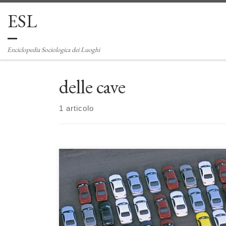
ESL
Passa al contenuto
Enciclopedia Sociologica dei Luoghi
delle cave
1 articolo
Parcheggi. La funzione sociale delle aree di sosta di Luigi
Delle Cave, Ilaria Marotta, Antonino Rapicano I
parcheggi sono uno spazio destinato alla sosta di veicoli,
sito tendenzialmente su suolo impermeabile. Tali aree di
sosta si configurano dunque sia come un intervento
sull’infrastruttura fisica della viabilità sia come infrastruttura