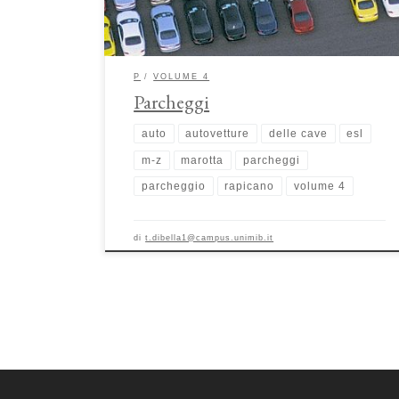
sociale […]
P
VOLUME 4
Parcheggi
auto
autovetture
delle cave
esl
m-z
marotta
parcheggi
parcheggio
rapicano
volume 4
di
t.dibella1@campus.unimib.it