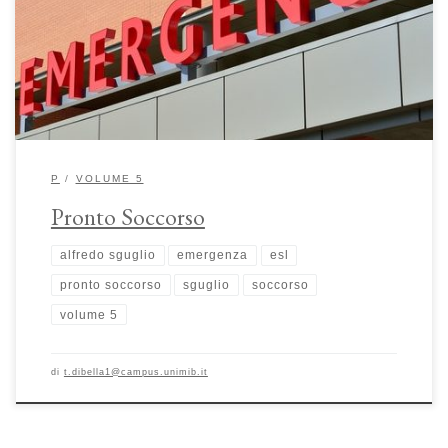
dell’assistenza. L’analisi mette in risalto come la componente mistica e
religiosa abbiano sempre connotato la nascita e lo sviluppo di questi
luoghi, dalla rivoluzione urbanistica delle società […]
P
VOLUME 5
Pronto Soccorso
alfredo sguglio
emergenza
esl
pronto soccorso
sguglio
soccorso
volume 5
di
t.dibella1@campus.unimib.it