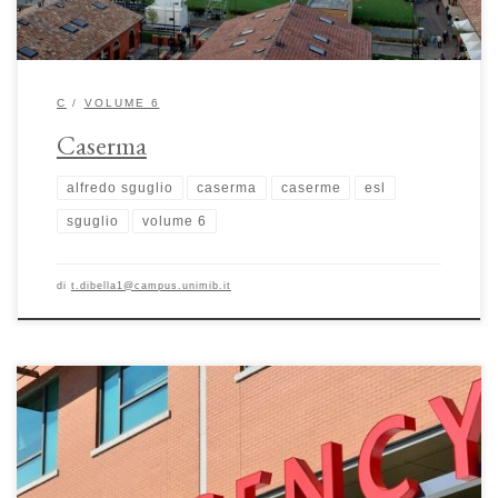
C
VOLUME 6
Caserma
alfredo sguglio
caserma
caserme
esl
sguglio
volume 6
di
t.dibella1@campus.unimib.it
Il pronto soccorso: il primo accesso alle cure di Alfredo Sguglio La
tipologia di tale luogo è intrecciata alla storia della medicina e